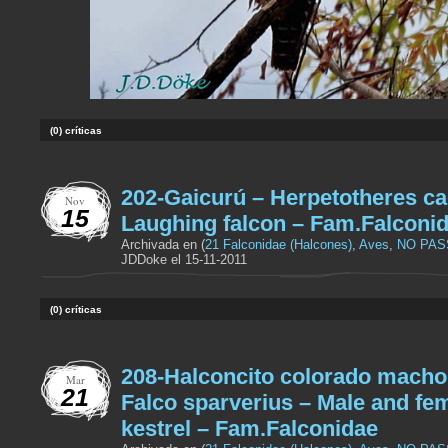
(0) críticas
202-Gaicurú – Herpetotheres ca
Nov
15
Laughing falcon – Fam.Falconi
Archivada en (
21 Falconidae (Halcones)
,
Aves
,
NO PAS
JDDoke el 15-11-2011
(0) críticas
208-Halconcito colorado macho
Mar
21
Falco sparverius – Male and fe
kestrel – Fam.Falconidae