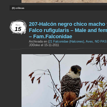
(0) críticas
207-Halcón negro chico macho
Nov
15
Falco rufigularis – Male and fem
– Fam.Falconidae
Archivada en (
21 Falconidae (Halcones)
,
Aves
,
NO PAS
JDDoke el 15-11-2011