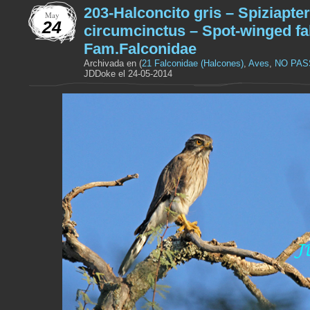
203-Halconcito gris – Spiziapte
May
24
circumcinctus – Spot-winged fa
Fam.Falconidae
Archivada en (
21 Falconidae (Halcones)
,
Aves
,
NO PAS
JDDoke el 24-05-2014