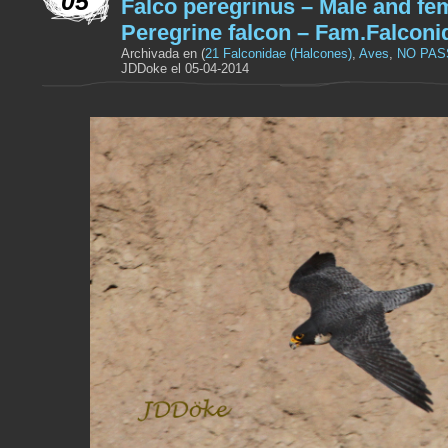
05
Falco peregrinus – Male and fe
Peregrine falcon – Fam.Falconi
Archivada en (
21 Falconidae (Halcones)
,
Aves
,
NO PAS
JDDoke el 05-04-2014