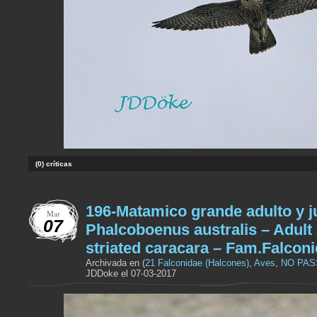
(0) críticas
196-Matamico grande adulto y j
Mar
07
Phalcoboenus australis – Adult
striated caracara – Fam.Falcon
Archivada en (
21 Falconidae (Halcones)
,
Aves
,
NO PAS
JDDoke el 07-03-2017