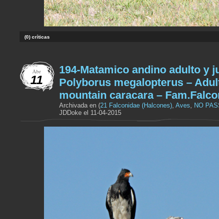
(0) críticas
194-Matamico andino adulto y ju
Abr
11
Polyborus megalopterus – Adul
mountain caracara – Fam.Falco
Archivada en (
21 Falconidae (Halcones)
,
Aves
,
NO PAS
JDDoke el 11-04-2015