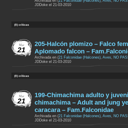
Archivada en (
21 Falconidae (Halcones)
,
Aves
,
NO PAS
JDDoke el 21-03-2010
(0) críticas
205-Halcón plomizo – Falco fem
Mar
21
Aplomado falcon – Fam.Falcon
Archivada en (
21 Falconidae (Halcones)
,
Aves
,
NO PAS
JDDoke el 21-03-2010
(0) críticas
199-Chimachima adulto y juveni
Mar
21
chimachima – Adult and jung y
caracara – Fam.Falconidae
Archivada en (
21 Falconidae (Halcones)
,
Aves
,
NO PAS
JDDoke el 21-03-2010