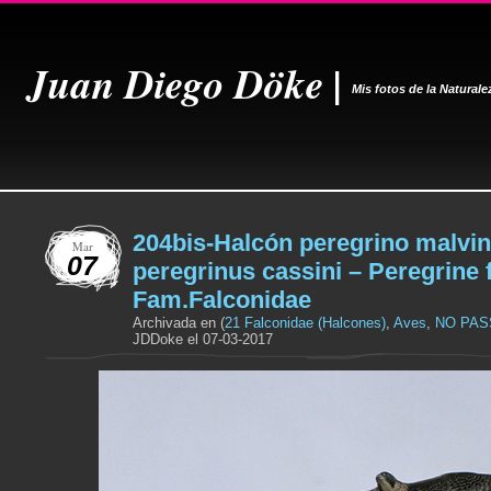
Juan Diego Döke |
Mis fotos de la Naturale
204bis-Halcón peregrino malvin
Mar
07
peregrinus cassini – Peregrine 
Fam.Falconidae
Archivada en (
21 Falconidae (Halcones)
,
Aves
,
NO PAS
JDDoke el 07-03-2017