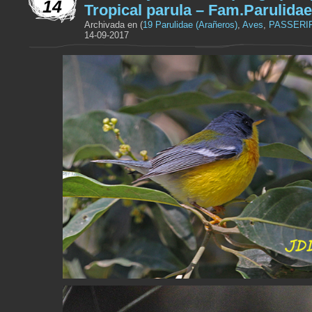
14
Tropical parula – Fam.Parulidae
Archivada en (
19 Parulidae (Arañeros)
,
Aves
,
PASSERI
14-09-2017