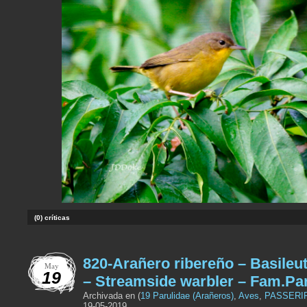
(0) críticas
820-Arañero ribereño – Basileut
May
19
– Streamside warbler – Fam.Pa
Archivada en (
19 Parulidae (Arañeros)
,
Aves
,
PASSERI
19-05-2019