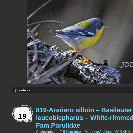
(0) críticas
819-Arañero silbón – Basileute
Nov
19
leucoblepharus – White-rimmed
Fam.Parulidae
Archivada en (
19 Parulidae (Arañeros)
,
Aves
,
PASSERI