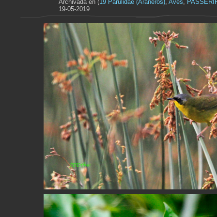
Archivada en (
19 Parulidae (Arañeros)
,
Aves
,
PASSERI
19-05-2019