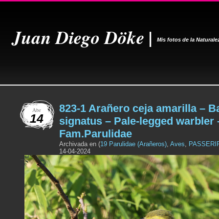
Juan Diego Döke |
Mis fotos de la Naturale
823-1 Arañero ceja amarilla – B
Abr
14
signatus – Pale-legged warbler 
Fam.Parulidae
Archivada en (
19 Parulidae (Arañeros)
,
Aves
,
PASSERI
14-04-2024