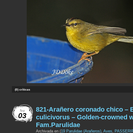
(0) críticas
821-Arañero coronado chico – 
Sep
03
culicivorus – Golden-crowned w
Fam.Parulidae
Archivada en (
19 Parulidae (Arañeros)
,
Aves
,
PASSERI