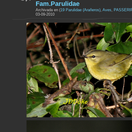
Fam.Parulidae
Archivada en (
19 Parulidae (Arañeros)
,
Aves
,
PASSERI
03-09-2010