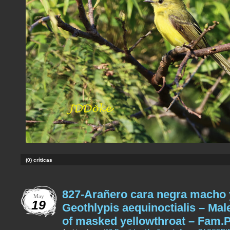
(0) críticas
827-Arañero cara negra macho
May
19
Geothlypis aequinoctialis – Mal
of masked yellowthroat – Fam.P