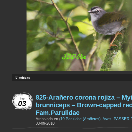
(0) críticas
825-Arañero corona rojiza – My
Sep
03
brunniceps – Brown-capped red
Fam.Parulidae
Archivada en (
19 Parulidae (Arañeros)
,
Aves
,
PASSERI
03-09-2010