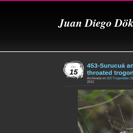
Juan Diego Dök
453-Surucuá am
Oct
15
throated trogo
Archivada en (
50 Trogonidae (
2012