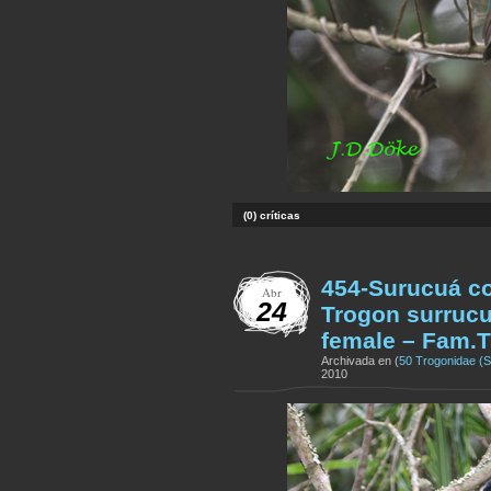
(0) críticas
454-Surucuá c
Abr
24
Trogon surrucu
female – Fam.
Archivada en (
50 Trogonidae (
2010