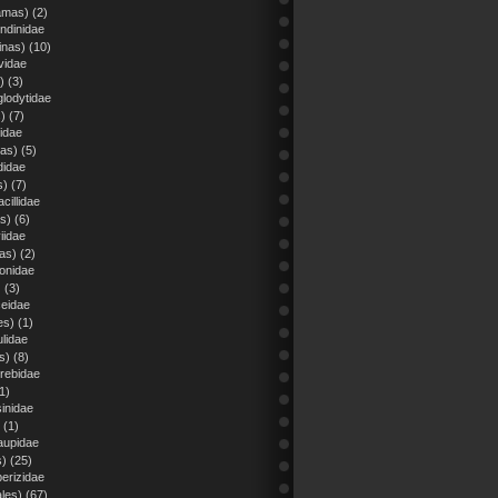
amas)
(2)
ndinidae
inas)
(10)
vidae
)
(3)
glodytidae
)
(7)
idae
ias)
(5)
didae
s)
(7)
cillidae
as)
(6)
iidae
tas)
(2)
eonidae
)
(3)
ceidae
es)
(1)
lidae
s)
(8)
rebidae
1)
inidae
(1)
aupidae
s)
(25)
erizidae
les)
(67)