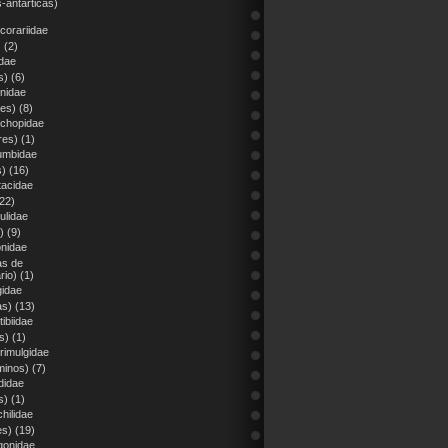
-antárticas)
corariidae
)
(2)
idae
s)
(6)
rnidae
nes)
(8)
chopidae
res)
(1)
umbidae
s)
(16)
tacidae
22)
ulidae
)
(9)
onidae
as de
rio)
(1)
gidae
as)
(13)
ibiidae
s)
(1)
rimulgidae
minos)
(7)
didae
s)
(1)
hilidae
es)
(19)
gonidae