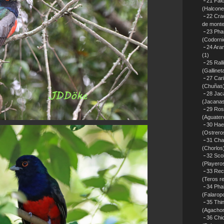
21 Fal
(Halcone
22 Cra
de monte
23 Pha
(Codorni
24 Ara
(1)
25 Rall
(Gallinet
27 Car
(Chuñas
28 Jac
(Jacana
29 Rost
(Aguater
30 Hae
(Ostrero
31 Cha
(Chorlos
32 Sco
(Playero
33 Rec
(Teros r
34 Pha
(Falarop
35 Thi
(Agacho
36 Chi