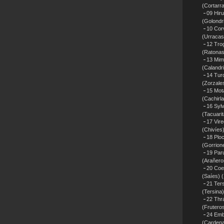
(Cortarr
09 Hiru
(Golondr
10 Cor
(Urracas
12 Tro
(Ratonas
13 Mim
(Calandr
14 Tur
(Zorzale
15 Mota
(Cachirl
16 Sylv
(Tacuari
17 Vir
(Chivíes
18 Plo
(Gorrion
19 Paru
(Arañero
20 Coe
(Saíes)
(
21 Ters
(Tersina)
22 Thr
(Frutero
24 Emb
(Cardena