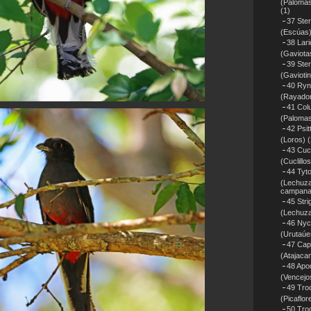
(Palomas
(1)
37 Ster
(Escúas
38 Lar
(Gaviota
39 Ste
(Gavioti
40 Ryn
(Rayado
41 Col
(Paloma
42 Psit
(Loros)
(
43 Cuc
(Cuclillos
44 Tyt
(Lechuz
campana
45 Stri
(Lechuz
46 Nyct
(Urutaúe
47 Cap
(Atajaca
48 Apo
(Vencejo
49 Troc
(Picaflor
50 Tro