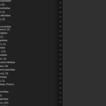
icipedidae
)
(6)
medeidae
)
(1)
ellariidae
)
(3)
coracidae
anes)
(5)
ingidae
(1)
gatidae
s)
(1)
eidae
)
(13)
niidae
s)
(3)
skiornithidae
ias)
(8)
enicopteridae
cos)
(3)
imidae
)
(1)
idae (Patos)
hartidae
5)
pitridae
es)
(25)