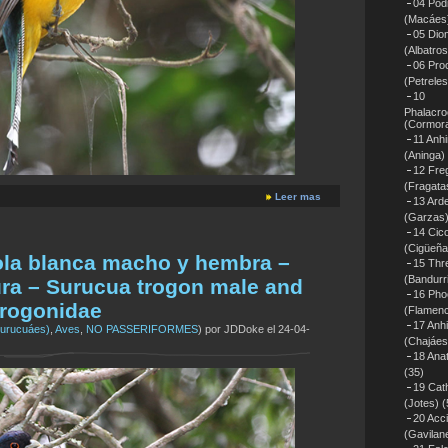
04 Pod
(Macáes
05 Dio
(Albatros
06 Proc
(Petreles
10
Phalacro
(Cormor
11 Anh
(Aninga)
12 Fre
(Fragata
Leer mas
13 Ard
(Garzas
14 Cico
(Cigüeña
ola blanca macho y hembra –
15 Thre
(Bandurr
ra – Surucua trogon male and
16 Pho
Trogonidae
(Flamen
17 Anh
Surucuáes)
,
Aves
,
NO PASSERIFORMES
) por JDDoke el 24-04-
(Chajáes
18 Anat
(35)
19 Cat
(Jotes)
(
20 Acci
(Gavilan