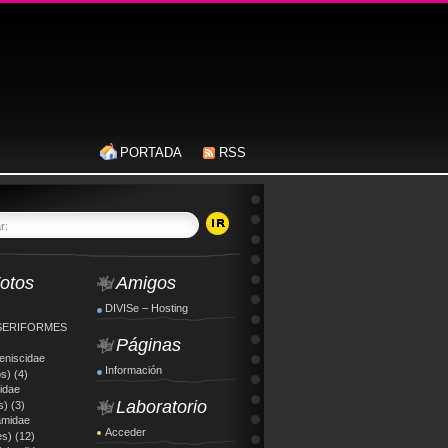
PORTADA
RSS
ar:
otos
Amigos
DIVISe – Hosting
SERIFORMES
Páginas
eniscidae
Información
os)
(4)
idae
Laboratorio
s)
(3)
amidae
Acceder
es)
(12)