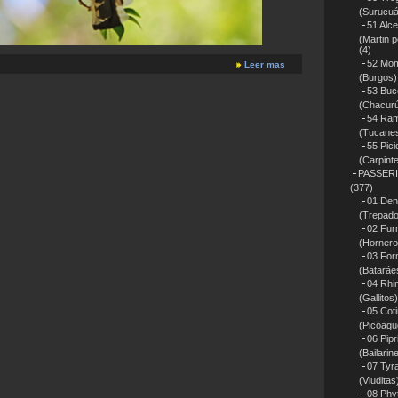
(Surucu
51 Alce
(Martin 
(4)
52 Mom
Leer mas
(Burgos)
53 Buc
(Chacur
54 Ram
(Tucane
55 Pici
(Carpint
PASSER
(377)
01 Den
(Trepado
02 Furn
(Hornero
03 For
(Bataráe
04 Rhi
(Gallitos)
05 Cot
(Picoagu
06 Pipr
(Bailarin
07 Tyr
(Viuditas
08 Phy