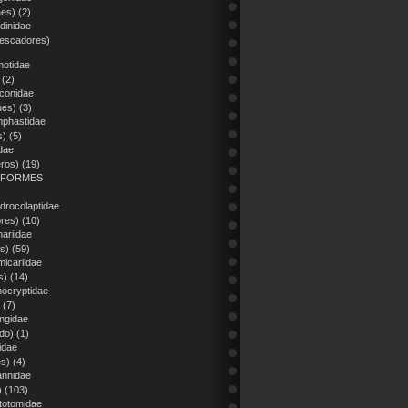
áes)
(2)
dinidae
pescadores)
otidae
(2)
conidae
úes)
(3)
phastidae
s)
(5)
dae
eros)
(19)
IFORMES
drocolaptidae
res)
(10)
ariidae
s)
(59)
micariidae
s)
(14)
nocryptidae
(7)
ingidae
do)
(1)
idae
es)
(4)
annidae
)
(103)
totomidae