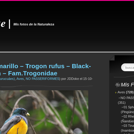
e |
Mis fotos de la Naturaleza
arillo – Trogon rufus – Black-
busc
n – Fam.Trogonidae
Surucuáes)
,
Aves
,
NO PASSERIFORMES
) por JDDoke el 15-10-
Mis F
Aves
(728)
NO PAS
(351)
01 Sph
(Pingüin
02 Rhe
(Ñandúe
03 Tin
(Inambú