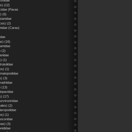
conidae
s)
(12)
cidae (Pavas
)
(6)
sianidae
ces)
(2)
midae (Carau)
idae
as)
(16)
iamidae
)
(2)
anidae
s)
(1)
ratulidae
os)
(1)
matopodidae
s)
(3)
radriidae
)
(13)
lopacidae
s)
(17)
urvirostridae
eales)
(2)
laropodidae
os)
(1)
nocoridae
nas)
(3)
onididae