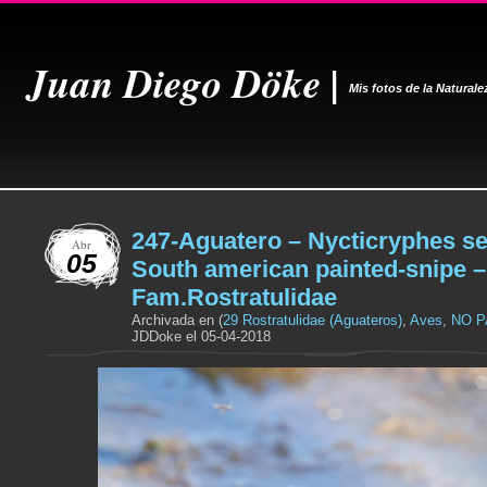
Juan Diego Döke |
Mis fotos de la Naturale
247-Aguatero – Nycticryphes se
Abr
05
South american painted-snipe –
Fam.Rostratulidae
Archivada en (
29 Rostratulidae (Aguateros)
,
Aves
,
NO 
JDDoke el 05-04-2018