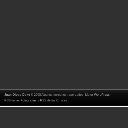
Juan Diego Döke
© 2008 Algunos derechos reservados. Motor
WordPress
RSS de las
Fotografías
y
RSS de las
Críticas